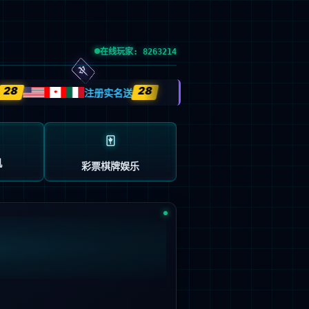
首页
产品及服务
行业解决方案
合作伙伴
投资者关系
关于九游会J9
中
EN
联系九游会J9