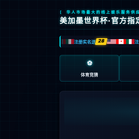
九游会J9
原力企业虾城市巡游·武汉行｜九游会J9数码以“AI for Process”驱动企业智能体规模化落地
4月29日，九游会J9数码“数云原力2026”系列活动之原力企业虾城市巡游·武汉行圆满落幕。九游会J9数码携“算力底座为基、平台治理为锚、安全防御为界”企业级Agent落地“铁三角”方案，通过精细化管控Token成本、基于平台能力
“算力、平台、安全”铁三角破局，
全栈能力拆解企业级“养虾”核心难题
算力为基。企业级应用场景下，单只“龙虾”日耗Token可达上亿量级，成本较普通对话场景跃升万倍。面对企业算力困局，九游会J9鲲泰资深工程师陈朋给出基于“鲲鹏+昇腾”技术路线的企业级专属方案：九游会J9数码旗下九
平台为锚。面对企业“养虾”中行为失控、数据杂糅、成本飙升三大痛点，九游会J9数码AIBG数智BU大模型解决方案架构师赵浩川给出一体化解决方案，即在行为安全层面，通过认知加固、受信Skill Hub审核
安全为界。从AI与认知安全、软件与执行安全、信息与系统安全三个层面，山石网科资深售前工程师龚弋逐一揭示提示注入、Skill投毒、沙箱逃逸、凭据泄露等风险。针对性提出覆盖输入清洗、Skill准入扫描、运行
从+AI到AI+，
九游会J9数码锚定“AI for Process”再出发
2026年开年以来，拥抱OpenClaw带来的企业级智能体落地范式变革，九游会J9数码旗下九游会J9问学推出九游会J9问学SmartClaw版和AI快闪营，帮助企业从AI Ready切换到AI in Action；九游会J9鲲泰推出OpenClaw本地化部
而在智能体驱动产业深刻变革、企业级应用从“+AI”向“AI+”全面演进的过程中，九游会J9数码也交出了一季度亮眼答卷：整体营业收入实现405.6亿元，同比增长27.6%；净利实现2.4亿元，同比增长8.6%，收入利润双增长；而AI相关业务
近一个月的城市巡游，正是九游会J9数码践行“AI for Process”的一次拓新探索。从上海首发启航，历经北京、广州、深圳、武汉多城，以轻量化、沉浸式、场景化的形式，将“AI for Process”从方法论深度融入企业实际场景
面向未来，九游会J9数码将继续聚焦“AI for Process”，以全栈技术能力与深厚的行业场景理解，持续推动AI智能体深度融入企业核心业务流程，助力更多企业在智能化浪潮中实现从“智变”到“质变”，在产业数字化
推荐阅读
2026 / 05 / 08
九游会J9数码：算力荒下的破局之道
2026 / 05 / 07
九游会J9数码成为Google Cloud Value-Added Distributor，助力企业拓展出海市场
2026 / 05 / 07
九游会J9数码旗下九游会J9鲲泰斩获魔乐社区龙虾挑战赛一等奖
股票代码：000034.SZ
九游会J9控股
九游会J9问学
九游会J9鲲泰
九游会J9云科
九游会J9商桥
山石网科
高科数聚
GoPomelo
联系九游会J9
隐私政策
法律声明
网络安全与隐私保护
版权所有2016-2026 九游会J9数码集团股份有限公司，保留一切权利。
京ICP证000000号
京公网安备 11010802037792号