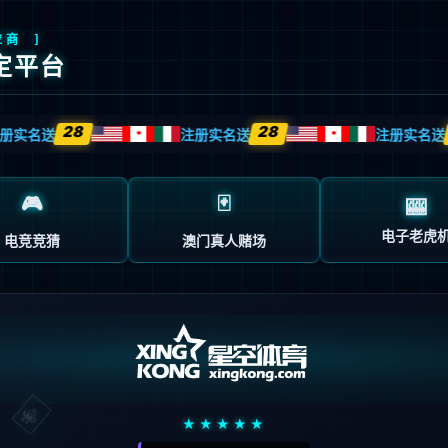
2026 / 04 / 30
的全流程驱动业务自动化，以及三位一体的智能体安全策略，精准狙击企业“养虾”中“成本高、难管控、安全差”三大难题。结合现场实景演示、专家交流互动等形式，为与会者搭建从技术认知到场景落地的完整路径，助力企业破解“养虾”难题。
游会J9鲲泰正着力打造覆盖云边端的多元算力产品矩阵，针对OpenClaw运行中规划管理、工具调用等高耗环节深度优化，并以一体机方案回应数据不出域、7×24小时私有化运行的刚需，实现Token成本的精细化管控。
、密钥脱敏管控与容器沙箱四层设防；数据可信层面，知识库治理贯穿数据清洗到知识图谱构建全流程；成本管控层面，AI网关按任务复杂度智能路由，关键环节调强模型保质量，日常执行切轻模型压成本，进而实现全流程驱动的业务自动化。
时行为基线监控和自适应对抗仿真的全生命周期防护方案，为规模化“养虾”筑牢防线，为企业智能体落地划清安全边界。
署方案、全面支持DeepSeek-V4的多元算力方案，适配企业多样化算力需求。
收入实现约155亿元，同比大幅增长119%。2026年首季“开门红”进一步验证了“AI for Process”理念的价值和前瞻性，也让“AI for Process”规模化落地再提速。
，给出了企业级智能体从“尝鲜试水”走向“规模化部署”的全栈路径参考，助力千行万业从“技术尝鲜”迈向“业务质变”。
转型的赛道上稳步快跑、赢在未来。
【网站地图】
【sitemap】